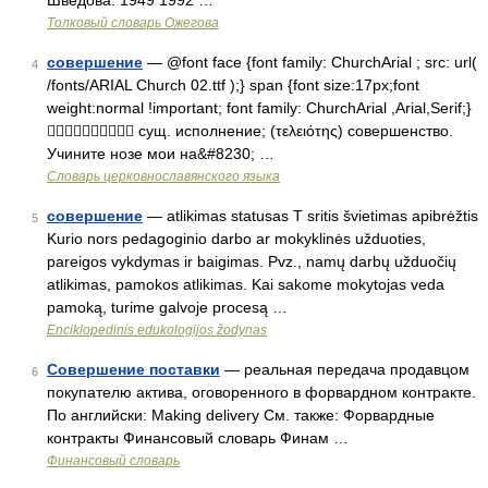
Шведова. 1949 1992 …
Толковый словарь Ожегова
совершение
— @font face {font family: ChurchArial ; src: url(
4
/fonts/ARIAL Church 02.ttf );} span {font size:17px;font
weight:normal !important; font family: ChurchArial ,Arial,Serif;}
 сущ. исполнение; (τελειότης) совершенство.
Учините нозе мои на&#8230; …
Словарь церковнославянского языка
совершение
— atlikimas statusas T sritis švietimas apibrėžtis
5
Kurio nors pedagoginio darbo ar mokyklinės užduoties,
pareigos vykdymas ir baigimas. Pvz., namų darbų užduočių
atlikimas, pamokos atlikimas. Kai sakome mokytojas veda
pamoką, turime galvoje procesą …
Enciklopedinis edukologijos žodynas
Совершение поставки
— реальная передача продавцом
6
покупателю актива, оговоренного в форвардном контракте.
По английски: Making delivery См. также: Форвардные
контракты Финансовый словарь Финам …
Финансовый словарь